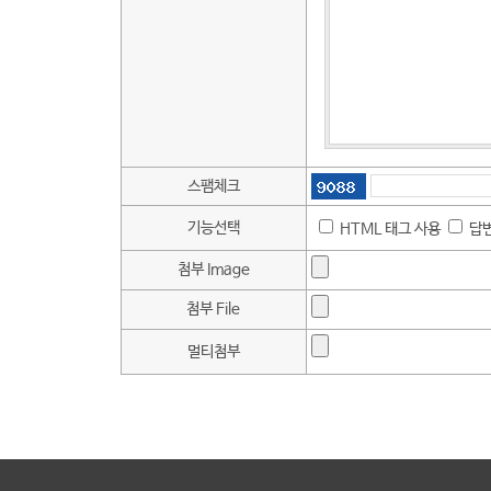
스팸체크
기능선택
HTML 태그 사용
답변
첨부 Image
첨부 File
멀티첨부