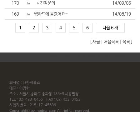
170
견적문의
14/09/06
169
웹하드에 올렸어요~
14/08/19
1
2
3
4
5
6
다음 6 개
[
새글
|
처음목록
|
목록
]
inodea : Ino HomepageBuilder V3.0 120218
회사명 : 대한제록스
대표 : 이장헌
주소 : 서울시 송파구 송파동 135-9 세광빌딩
TEL : 02-423-0456 FAX : 02-423-0453
사업자번호 : 215-17-45586
Copyrightⓒ by
inodea.com
All rights reserved.
Webmaster