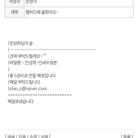
작성자
운영자
제목
웹하드에 올렸어요~
|민성희님의 글
|-----------------------------------
|견적 부탁드릴게요~^^
|파일명 - 민성희-인쇄수정본
|
|총 5권으로 만들 예정입니다.
|메일 부탁드립니다
|shin_s@naver.com
==========================
메일보냈습니다
[
새글
|
답글
|
수정
|
삭제
]
[
목록
]